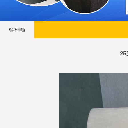
碳纤维毡
2